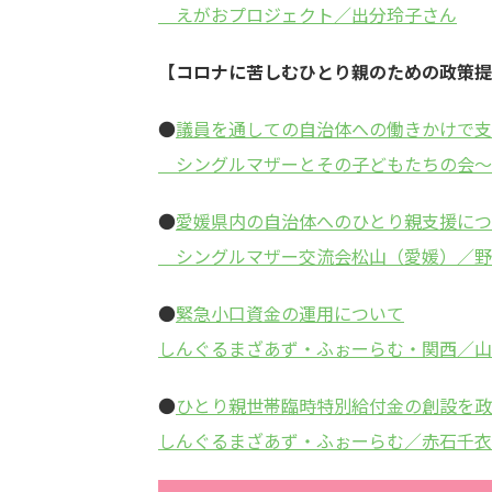
えがおプロジェクト／出分玲子さん
【コロナに苦しむひとり親のための政策提
●
議員を通しての自治体への働きかけで支
シングルマザーとその子どもたちの会～fr
●
愛媛県内の自治体へのひとり親支援につ
シングルマザー交流会松山（愛媛）／野
●
緊急小口資金の運用について
しんぐるまざあず・ふぉーらむ・関西／山
●
ひとり親世帯臨時特別給付金の創設を政
しんぐるまざあず・ふぉーらむ／赤石千衣