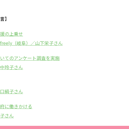
言】
援の上乗せ
eely（岐阜）／山下栄子さん
いてのアンケート調査を実施
中玲子さん
口絹子さん
府に働きかける
子さん