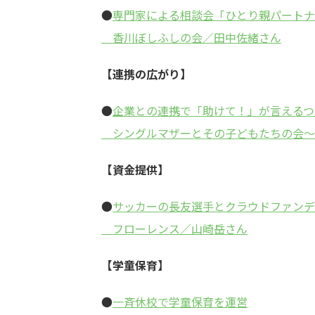
●
専門家による相談会「ひとり親パートナ
香川ぼしふしの会／田中佐緒さん
【連携の広がり】
●
企業との連携で「助けて！」が言えるつ
シングルマザーとその子どもたちの会～fr
【資金提供】
●
サッカーの長友選手とクラウドファンデ
フローレンス／山崎岳さん
【学童保育】
●
一斉休校で学童保育を運営