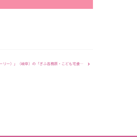
各務原市ホームページに、「freely（フリーリー）」（岐阜）の「ぎふ各務原・こども宅食ほっぺ便」が紹介されました