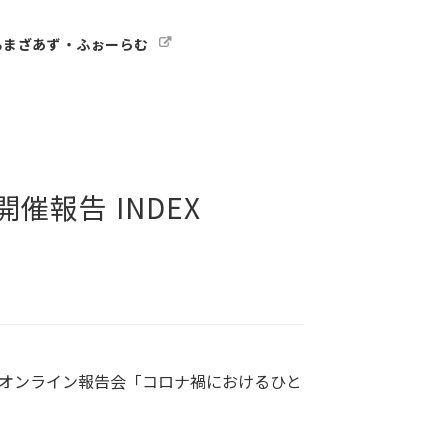
るまざあず・ふぉーらむ
報告 INDEX
念オンライン報告会「コロナ禍におけるひと