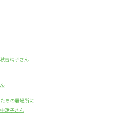
援
秋吉晴子さん
ん
もたちの居場所に
中玲子さん