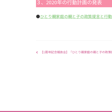
３、2020年の行動計画の発表
●
ひとり親家庭の親と子の政策提言と行動計
【1周年記念報告会】「ひとり親家庭の親と子の政策提言