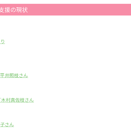
支援の現状
くり
平井照枝さん
／木村真佐枝さん
子さん