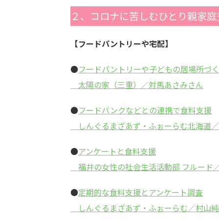
２、コロナに苦しむひとり親家庭
【フードパントリーや宅配】
●
フードパントリーや子どもの居場所づ
太陽の家（三重）／対馬あさみさん
●
フードバンクなどとの連携で食料支援
しんぐるまざあず・ふぉーらむ北海道／
●
アンケートと食料支援
福井の女性の社会生活活動部 フルード
●
定期的な食料支援とアンケート調査
しんぐるまざあず・ふぉーらむ／村山純