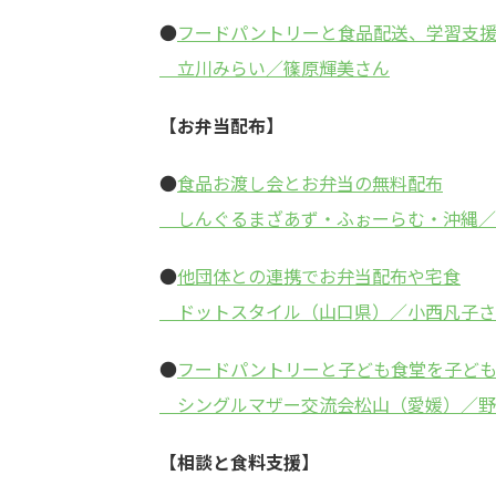
●
フードパントリーと食品配送、学習支
立川みらい／篠原輝美さん
【お弁当配布】
●
食品お渡し会とお弁当の無料配布
しんぐるまざあず・ふぉーらむ・沖縄／
●
他団体との連携でお弁当配布や宅食
ドットスタイル（山口県）／小西凡子さ
●
フードパントリーと子ども食堂を子ど
シングルマザー交流会松山（愛媛）／野
【相談と食料支援】