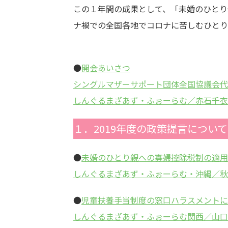
この１年間の成果として、「未婚のひとり
ナ禍での全国各地でコロナに苦しむひとり
●
開会あいさつ
シングルマザーサポート団体全国協議会代
しんぐるまざあず・ふぉーらむ／赤石千衣
１．2019年度の政策提言につい
●
未婚のひとり親への寡婦控除税制の適用
しんぐるまざあず・ふぉーらむ・沖縄／秋
●
児童扶養手当制度の窓口ハラスメントに
しんぐるまざあず・ふぉーらむ関西／山口