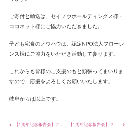
ご寄付と輸送は、セイノウホールディングス様・
ココネット様にご協力いただきました。
子ども宅食のノウハウは、認定NPO法人フローレ
ンス様にご協力をいただき活動して参ります。
これからも皆様のご支援のもと頑張ってまいりま
すので、応援をよろしくお願いいたします。
岐阜からは以上です。
【1周年記念報告会】２．コロナに苦しむひとり親家庭支援の現状「専門家による相談会《ひとり親パートナーズマッチングDAY》の開催」香川ぼしふしの会／田中佐緒さん
【1周年記念報告会】２．コロナに苦しむひとり親家庭支援の現状「サッカーの長友選手とクラウドファンディングでひとり親支援活動に助成」フローレンス／山崎岳さん