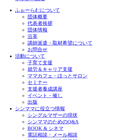
ゲ
ふぉーらむについて
団体概要
ー
代表者挨拶
シ
団体情報
沿革
ョ
講師派遣・取材希望について
ン
お問合せ
活動について
子育て支援
就労＆キャリア支援
ママカフェ・ほっとサロン
セミナー
支援者養成講座
イベント・催し
出版
シンママに役立つ情報
シングルマザーの現状
シンママのためのQ&A
BOOK & シネマ
電話相談・メール相談