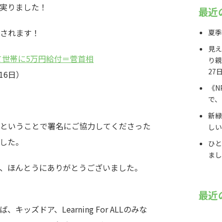
実りました！
最近
されます！
夏季
見え
て世帯に5万円給付＝菅首相
り親
27
16日）
《N
で、
新緑
ということで署名にご協力してくださった
しい
した。
ひと
まし
、ほんとうにありがとうございました。
最近
ズドア、Learning For ALLのみな