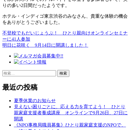
りの多い2日間だったようです。
ホテル・インディゴ東京渋谷のみなさん、貴重な体験の機会
をありがとうございました。
不登校でもだいじょうぶ！ ひとり親向けオンラインセミナ
投
ーに41人参加
稿
明日に花咲く 9月14日に開講しました！
ナ
ビ
ゲ
検
索:
ー
最近の投稿
シ
ョ
夏季休業のお知らせ
見えない困りごとに、応える力を育てよう！ ひとり
ン
親家庭支援者養成講座 オンラインで9月26日、27日に
開講
《NPO事務局職員募集》ひとり親家庭支援のNPOで、