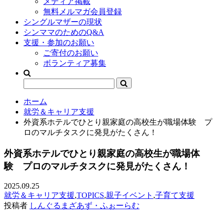
メディア掲載
無料メルマガ会員登録
シングルマザーの現状
シンママのためのQ&A
支援・参加のお願い
ご寄付のお願い
ボランティア募集
ホーム
就労＆キャリア支援
外資系ホテルでひとり親家庭の高校生が職場体験 プ
ロのマルチタスクに発見がたくさん！
外資系ホテルでひとり親家庭の高校生が職場体
験 プロのマルチタスクに発見がたくさん！
2025.09.25
就労＆キャリア支援
,
TOPICS
,
親子イベント
,
子育て支援
投稿者
しんぐるまざあず・ふぉーらむ