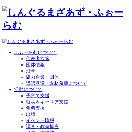
ふぉーらむについて
代表者挨拶
団体情報
沿革
協力企業・団体
講師派遣・取材希望について
活動について
子育て支援
就労＆キャリア支援
食料支援
出版
イベント情報
調査・政策提言