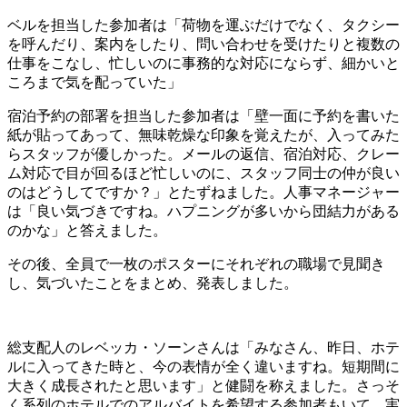
ベルを担当した参加者は「荷物を運ぶだけでなく、タクシー
を呼んだり、案内をしたり、問い合わせを受けたりと複数の
仕事をこなし、忙しいのに事務的な対応にならず、細かいと
ころまで気を配っていた」
宿泊予約の部署を担当した参加者は「壁一面に予約を書いた
紙が貼ってあって、無味乾燥な印象を覚えたが、入ってみた
らスタッフが優しかった。メールの返信、宿泊対応、クレー
ム対応で目が回るほど忙しいのに、スタッフ同士の仲が良い
のはどうしてですか？」とたずねました。人事マネージャー
は「良い気づきですね。ハプニングが多いから団結力がある
のかな」と答えました。
その後、全員で一枚のポスターにそれぞれの職場で見聞き
し、気づいたことをまとめ、発表しました。
総支配人のレベッカ・ソーンさんは「みなさん、昨日、ホテ
ルに入ってきた時と、今の表情が全く違いますね。短期間に
大きく成長されたと思います」と健闘を称えました。さっそ
く系列のホテルでのアルバイトを希望する参加者もいて、実