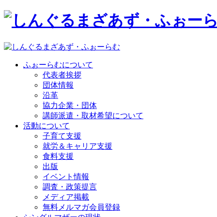
ふぉーらむについて
代表者挨拶
団体情報
沿革
協力企業・団体
講師派遣・取材希望について
活動について
子育て支援
就労＆キャリア支援
食料支援
出版
イベント情報
調査・政策提言
メディア掲載
無料メルマガ会員登録