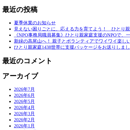
ゲ
索:
ー
最近の投稿
シ
夏季休業のお知らせ
ョ
見えない困りごとに、応える力を育てよう！ ひとり親家
《NPO事務局職員募集》ひとり親家庭支援のNPOで、
ン
新緑の高尾山へ！ 親子とボランティアでワイワイ楽し
ひとり親家庭1438世帯に支援パッケージをお送りしま
最近のコメント
アーカイブ
2026年7月
2026年6月
2026年5月
2026年4月
2026年3月
2026年2月
2026年1月