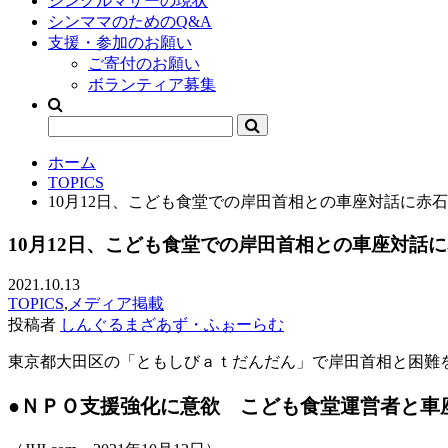
シングルマザーの現状
シンママのためのQ&A
支援・参加のお願い
ご寄付のお願い
ボランティア募集
ホーム
TOPICS
10月12日、こども食堂での岸田首相との車座対話に赤
10月12日、こども食堂での岸田首相との車座対話
2021.10.13
TOPICS
,
メディア掲載
投稿者
しんぐるまざあず・ふぉーらむ
東京都大田区の「ともしびａｔだんだん」で岸田首相と困難
●
ＮＰＯ支援強化に意欲 こども食堂運営者と車