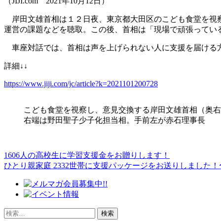
（JIJI.com 2021年10月12日）
岸田文雄首相は１２日夜、東京都大田区のこども食堂を視察
運営の課題などを聴取。この後、首相は「現場で頑張ってい
車座対話では、首相は声を上げられない人に支援を届ける
詳細↓↓
https://www.jiji.com/jc/article?k=2021101200728
こども食堂を視察し、意見交換する岸田文雄首相（奥右
右端は野田聖子少子化担当相。手前左が赤石理事長
1606人の高校生に学習支援金をお贈りします！
投
ひとり親家庭 2332世帯に支援パッケージをお送りしました！
稿
ナ
ビ
検