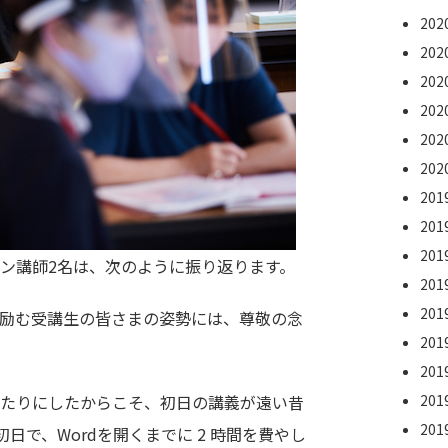
20
20
20
20
20
20
20
20
20
ン講師2名は、次のように振り返ります。
20
20
励む受講生の皆さまの姿勢には、尊敬の念
20
20
20
たりにしたからこそ、初日の講義が遠い昔
20
日で、Wordを開くまでに 2 時間を費やし