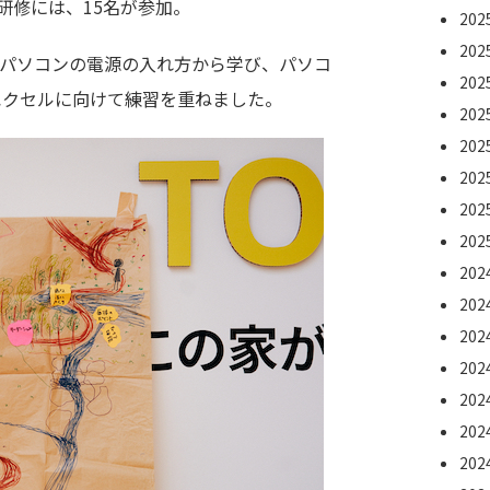
月の研修には、15名が参加。
20
20
パソコンの電源の入れ方から学び、パソコ
20
エクセルに向けて練習を重ねました。
20
20
20
20
20
20
20
20
20
20
20
20