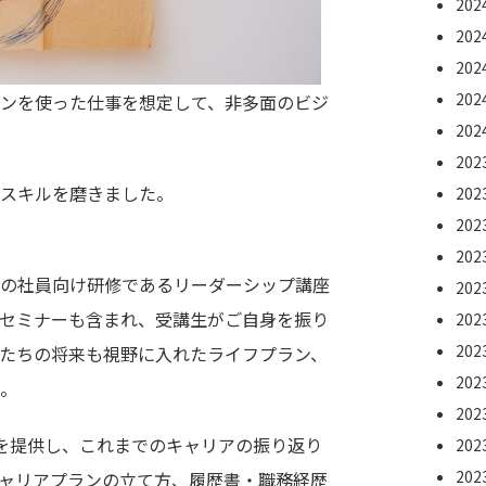
20
20
20
20
ンを使った仕事を想定して、非多面のビジ
20
20
スキルを磨きました。
20
20
20
の社員向け研修であるリーダーシップ講座
20
セミナーも含まれ、受講生がご自身を振り
20
20
たちの将来も視野に入れたライフプラン、
20
。
20
を提供し、これまでのキャリアの振り返り
20
20
ャリアプランの立て方、履歴書・職務経歴