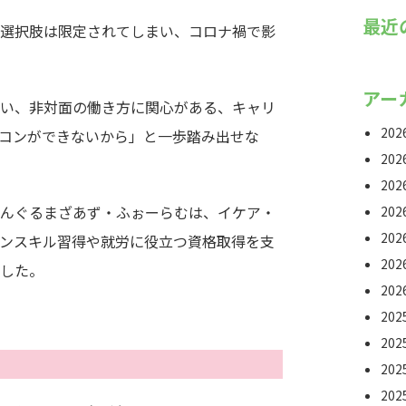
最近
選択肢は限定されてしまい、コロナ禍で影
アー
い、非対面の働き方に関心がある、キャリ
20
コンができないから」と一歩踏み出せな
20
20
んぐるまざあず・ふぉーらむは、イケア・
20
20
ンスキル習得や就労に役立つ資格取得を支
20
した。
20
20
20
20
20