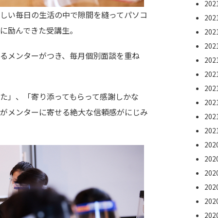
20
しい毎日の生活の中で隙間を縫ってパソコ
20
に励んできた受講生。
20
20
るメンターがつき、毎月個別面談を重ね
20
20
20
た」、「寄り添ってもらって感謝しかな
20
がメンターに寄せる絶大な信頼感がにじみ
20
20
20
20
20
20
20
20