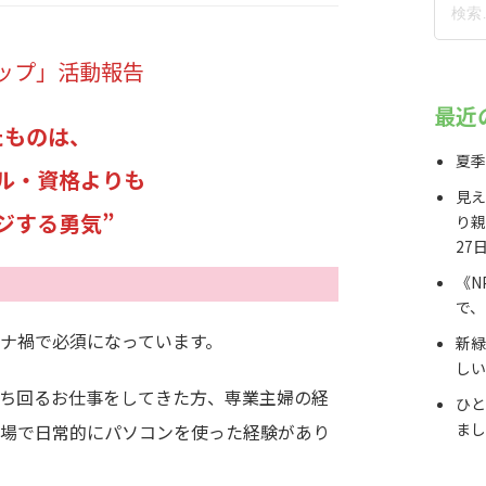
ップ」活動報告
最近
たものは、
夏季
ル・資格よりも
見え
ジする勇気”
り親
27
《N
で、
ナ禍で必須になっています。
新緑
しい
ち回るお仕事をしてきた方、専業主婦の経
ひと
まし
場で日常的にパソコンを使った経験があり