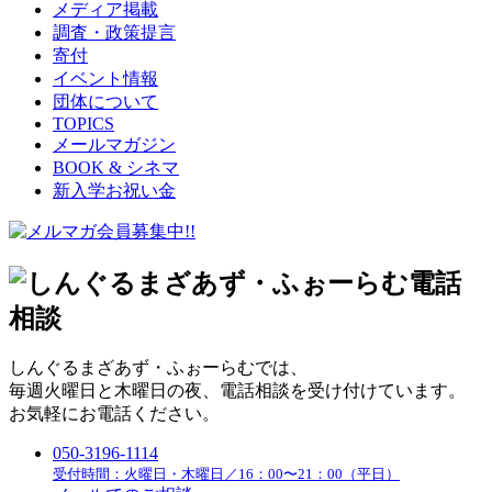
メディア掲載
調査・政策提言
寄付
イベント情報
団体について
TOPICS
メールマガジン
BOOK & シネマ
新入学お祝い金
しんぐるまざあず・ふぉーらむでは、
毎週火曜日と木曜日の夜、電話相談を受け付けています。
お気軽にお電話ください。
050-3196-1114
受付時間：火曜日・木曜日／16：00〜21：00（平日）