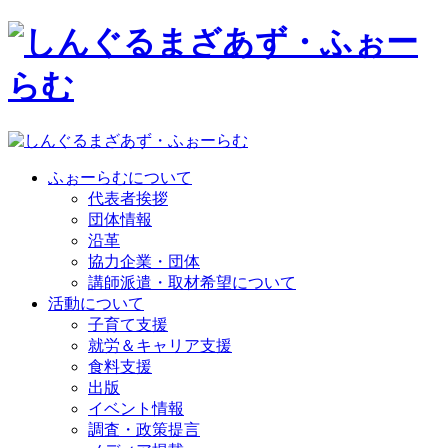
ふぉーらむについて
代表者挨拶
団体情報
沿革
協力企業・団体
講師派遣・取材希望について
活動について
子育て支援
就労＆キャリア支援
食料支援
出版
イベント情報
調査・政策提言