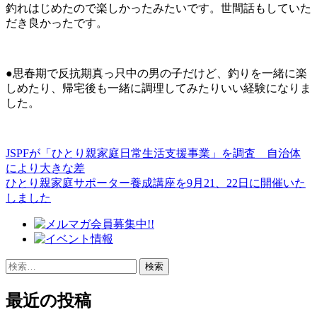
釣れはじめたので楽しかったみたいです。世間話もしていた
だき良かったです。
●思春期で反抗期真っ只中の男の子だけど、釣りを一緒に楽
しめたり、帰宅後も一緒に調理してみたりいい経験になりま
した。
JSPFが「ひとり親家庭日常生活支援事業」を調査 自治体
投
により大きな差
稿
ひとり親家庭サポーター養成講座を9月21、22日に開催いた
しました
ナ
ビ
ゲ
検
ー
索:
シ
最近の投稿
ョ