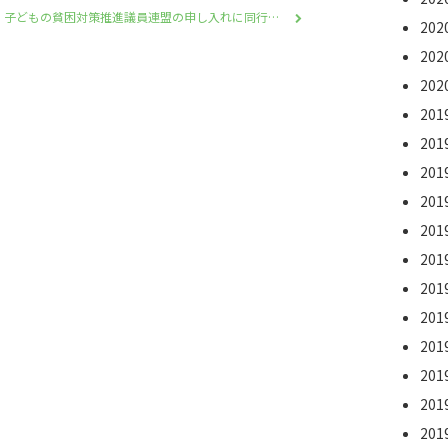
子どもの貧困対策推進議員連盟の申し入れに同行しました
20
20
20
20
20
20
20
20
20
20
20
20
20
20
20