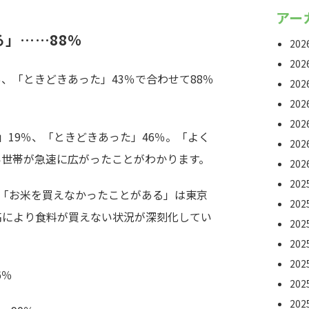
アー
」……88％
20
20
、「ときどきあった」43％で合わせて88％
20
20
20
」19％、「ときどきあった」46％。「よく
20
い世帯が急速に広がったことがわかります。
20
20
、「お米を買えなかったことがある」は東京
20
価高により食料が買えない状況が深刻化してい
20
20
20
6％
20
20