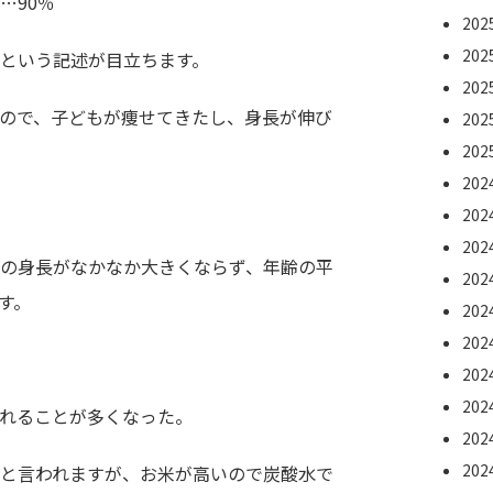
…90％
20
20
という記述が目立ちます。
20
ので、子どもが痩せてきたし、身長が伸び
20
20
20
。
20
20
の身長がなかなか大きくならず、年齢の平
20
す。
20
20
20
20
れることが多くなった。
20
20
と言われますが、お米が高いので炭酸水で