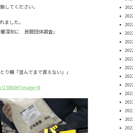
施してください。
20
20
れました。
20
影響深刻に 民間団体調査」
20
20
20
20
20
とり親『並んでまで買えない』」
20
20
ry/158606?image=8
20
20
20
20
20