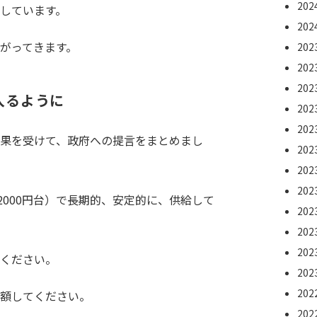
20
しています。
20
がってきます。
20
20
20
入るように
20
20
果を受けて、政府への提言をまとめまし
20
20
20
2000円台）で長期的、安定的に、供給して
20
20
20
ください。
20
20
額してください。
20