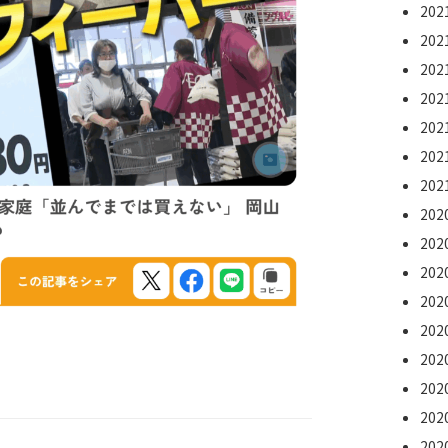
20
20
20
20
20
20
20
20
20
20
20
20
20
20
20
20