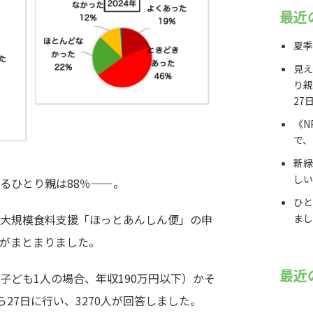
最近
夏季
見え
り親
27
《N
で、
新緑
しい
るひとり親は88％——。
ひと
まし
大規模食料支援「ほっとあんしん便」の申
がまとまりました。
最近
子ども1人の場合、年収190万円以下）かそ
27日に行い、3270人が回答しました。