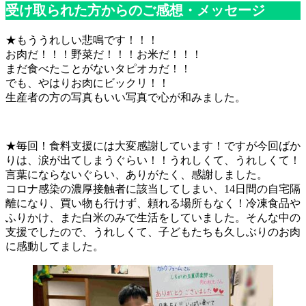
受け取られた方からのご感想・メッセージ
★もううれしい悲鳴です！！！
お肉だ！！！野菜だ！！！お米だ！！！
まだ食べたことがないタピオカだ！！
でも、やはりお肉にビックリ！！
生産者の方の写真もいい写真で心が和みました。
★毎回！食料支援には大変感謝しています！ですが今回ばか
りは、涙が出てしまうぐらい！！うれしくて、うれしくて！
言葉にならないぐらい、ありがたく、感謝しました。
コロナ感染の濃厚接触者に該当してしまい、14日間の自宅隔
離になり、買い物も行けず、頼れる場所もなく！冷凍食品や
ふりかけ、また白米のみで生活をしていました。そんな中の
支援でしたので、うれしくて、子どもたちも久しぶりのお肉
に感動してました。