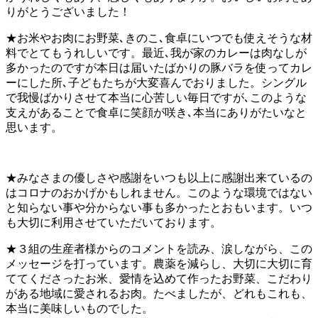
りがとうございました！
★お米やお肉にお野菜､きのこ､食卓にいつでも使えそうな材
料でとてもうれしいです。最近､我が家のカレーは肉なしが
多かったのですが本日は届いたばかりの豚バラを使ってカレ
ーにした所､子どもたちが大変喜んでおりました。シングル
で我慢ばかりさせて本当に心苦しい毎日ですが､このような
支えがあることで食卓に笑顔が咲き､本当にありがたいなと
思います。
★みなさまの優しさや感謝をいつも以上に感謝出来ているの
はコロナのおかげかもしれません。このような環境ではない
と知らない事や分からない事も多かったとおもいます。いつ
も大切に利用させていただいております。
★３組の生産者様からのコメントを読み、涙しながら、この
メッセージを打っています。農薬を減らし、大切に大切に育
ててくださったお米、愛情を込めて作ったお野菜、こだわり
がある地域に愛されるお肉。たべましたが、どれもこれも、
本当に美味しいものでした。