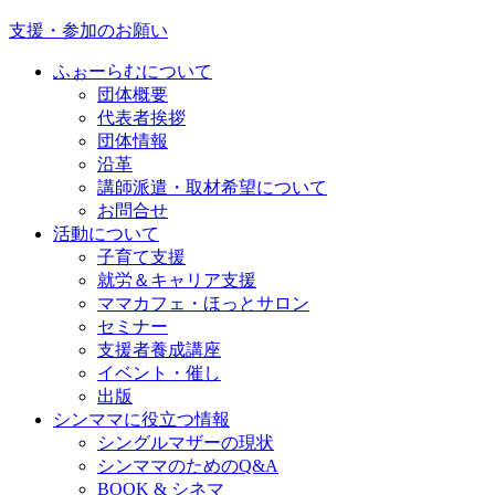
支援・参加のお願い
ふぉーらむについて
団体概要
代表者挨拶
団体情報
沿革
講師派遣・取材希望について
お問合せ
活動について
子育て支援
就労＆キャリア支援
ママカフェ・ほっとサロン
セミナー
支援者養成講座
イベント・催し
出版
シンママに役立つ情報
シングルマザーの現状
シンママのためのQ&A
BOOK & シネマ