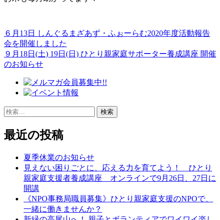
６月13日 しんぐるまざあず・ふぉーらむ2020年度活動報告
投
会を開催しました
稿
９月18日(土) 19日(日) ひとり親家庭サポーター養成講座 開催
のお知らせ
ナ
ビ
ゲ
検
ー
索:
シ
最近の投稿
ョ
夏季休業のお知らせ
ン
見えない困りごとに、応える力を育てよう！ ひとり
親家庭支援者養成講座 オンラインで9月26日、27日に
開講
《NPO事務局職員募集》ひとり親家庭支援のNPOで、
一緒に働きませんか？
新緑の高尾山へ！ 親子とボランティアでワイワイ楽し