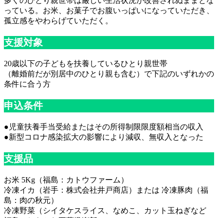
多くのひとり親世帯は厳しい生活状況が改善されぬままとな
っている。お米、お菓子でお腹いっぱいになっていただき、
孤立感をやわらげていただく。
支援対象
20歳以下の子どもを扶養しているひとり親世帯
（離婚前だが別居中のひとり親も含む）で下記のいずれかの
条件に合う方
申込条件
●児童扶養手当受給またはその所得制限限度額相当の収入
●新型コロナ感染拡大の影響により減収、無収入となった
支援品
お米 5Kg（福島：カトウファーム）
冷凍イカ（岩手：株式会社井戸商店）または 冷凍豚肉（福
島：肉の秋元）
冷凍野菜（シイタケスライス、なめこ、カット玉ねぎなど