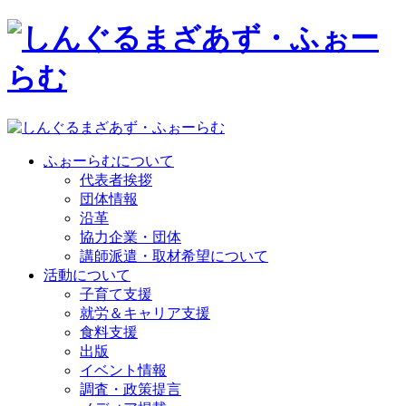
ふぉーらむについて
代表者挨拶
団体情報
沿革
協力企業・団体
講師派遣・取材希望について
活動について
子育て支援
就労＆キャリア支援
食料支援
出版
イベント情報
調査・政策提言