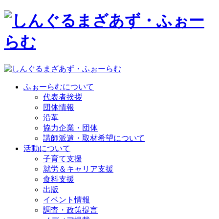
ふぉーらむについて
代表者挨拶
団体情報
沿革
協力企業・団体
講師派遣・取材希望について
活動について
子育て支援
就労＆キャリア支援
食料支援
出版
イベント情報
調査・政策提言