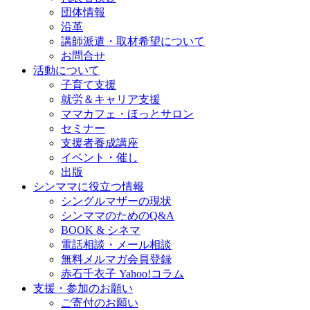
団体情報
沿革
講師派遣・取材希望について
お問合せ
活動について
子育て支援
就労＆キャリア支援
ママカフェ・ほっとサロン
セミナー
支援者養成講座
イベント・催し
出版
シンママに役立つ情報
シングルマザーの現状
シンママのためのQ&A
BOOK & シネマ
電話相談・メール相談
無料メルマガ会員登録
赤石千衣子 Yahoo!コラム
支援・参加のお願い
ご寄付のお願い