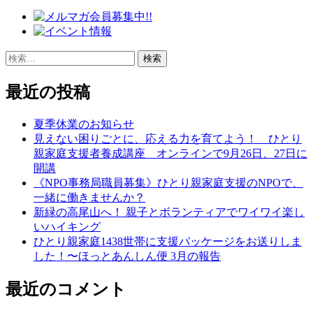
検
索:
最近の投稿
夏季休業のお知らせ
見えない困りごとに、応える力を育てよう！ ひとり
親家庭支援者養成講座 オンラインで9月26日、27日に
開講
《NPO事務局職員募集》ひとり親家庭支援のNPOで、
一緒に働きませんか？
新緑の高尾山へ！ 親子とボランティアでワイワイ楽し
いハイキング
ひとり親家庭1438世帯に支援パッケージをお送りしま
した！〜ほっとあんしん便 3月の報告
最近のコメント