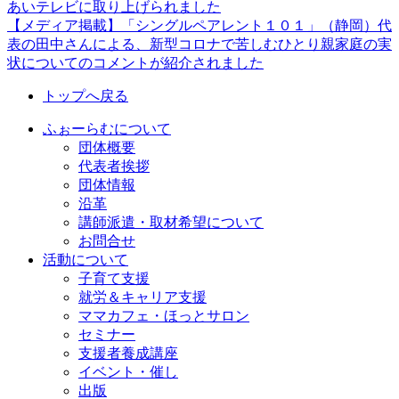
あいテレビに取り上げられました
稿
【メディア掲載】「シングルペアレント１０１」（静岡）代
表の田中さんによる、新型コロナで苦しむひとり親家庭の実
ナ
状についてのコメントが紹介されました
ビ
トップへ戻る
ゲ
ふぉーらむについて
ー
団体概要
シ
代表者挨拶
団体情報
ョ
沿革
ン
講師派遣・取材希望について
お問合せ
活動について
子育て支援
就労＆キャリア支援
ママカフェ・ほっとサロン
セミナー
支援者養成講座
イベント・催し
出版