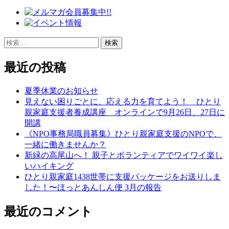
検
索:
最近の投稿
夏季休業のお知らせ
見えない困りごとに、応える力を育てよう！ ひとり
親家庭支援者養成講座 オンラインで9月26日、27日に
開講
《NPO事務局職員募集》ひとり親家庭支援のNPOで、
一緒に働きませんか？
新緑の高尾山へ！ 親子とボランティアでワイワイ楽し
いハイキング
ひとり親家庭1438世帯に支援パッケージをお送りしま
した！〜ほっとあんしん便 3月の報告
最近のコメント