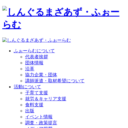
ふぉーらむについて
代表者挨拶
団体情報
沿革
協力企業・団体
講師派遣・取材希望について
活動について
子育て支援
就労＆キャリア支援
食料支援
出版
イベント情報
調査・政策提言