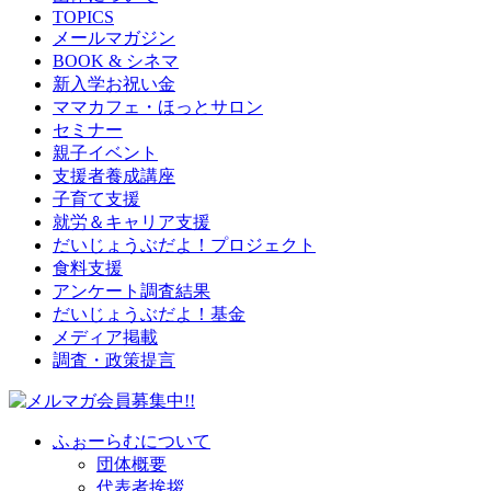
TOPICS
メールマガジン
BOOK & シネマ
新入学お祝い金
ママカフェ・ほっとサロン
セミナー
親子イベント
支援者養成講座
子育て支援
就労＆キャリア支援
だいじょうぶだよ！プロジェクト
食料支援
アンケート調査結果
だいじょうぶだよ！基金
メディア掲載
調査・政策提言
ふぉーらむについて
団体概要
代表者挨拶