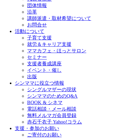
団体情報
沿革
講師派遣・取材希望について
お問合せ
活動について
子育て支援
就労＆キャリア支援
ママカフェ・ほっとサロン
セミナー
支援者養成講座
イベント・催し
出版
シンママに役立つ情報
シングルマザーの現状
シンママのためのQ&A
BOOK & シネマ
電話相談・メール相談
無料メルマガ会員登録
赤石千衣子 Yahoo!コラム
支援・参加のお願い
ご寄付のお願い