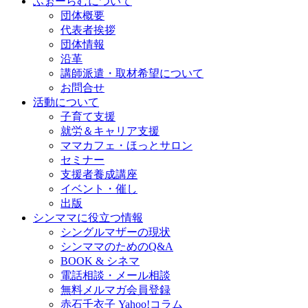
ふぉーらむについて
ビ
団体概要
ゲ
代表者挨拶
団体情報
ー
沿革
シ
講師派遣・取材希望について
お問合せ
ョ
活動について
ン
子育て支援
就労＆キャリア支援
ママカフェ・ほっとサロン
セミナー
支援者養成講座
イベント・催し
出版
シンママに役立つ情報
シングルマザーの現状
シンママのためのQ&A
BOOK & シネマ
電話相談・メール相談
無料メルマガ会員登録
赤石千衣子 Yahoo!コラム