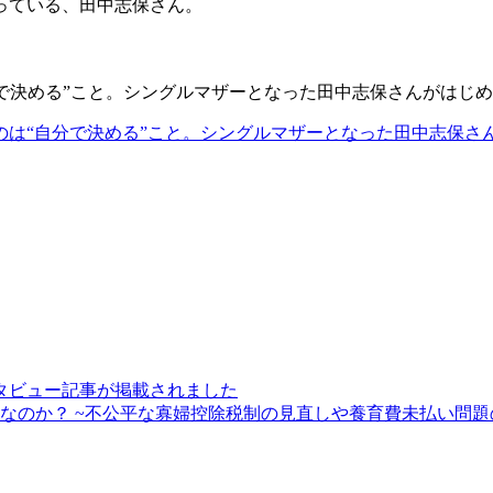
っている、田中志保さん。
で決める”こと。シングルマザーとなった田中志保さんがはじ
のは“自分で決める”こと。シングルマザーとなった田中志保さ
タビュー記事が掲載されました
困なのか？ ~不公平な寡婦控除税制の見直しや養育費未払い問題