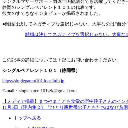
シングルマザーサポート団体全国協議会でも活躍してくださ
静岡のシングルペアレント１０１の代表です。
彼女のすてきなインタビューが掲載されました。
●離婚は決してネガティブな選択じゃない。大事なのは“自分
離婚は決してネガティブな選択じゃない。大事な
この記事の詳細については下記にお問い合わせください。
シングルペアレント１０１（静岡県）
https://singleparent101.localinfo.jp
E-mail：singleparent101szk@gmail.com
【メディア掲載】まつやまこども食堂の野中玲子さんのイン
投
11月5日《院内集会》「ひとり親世帯の子どもたちはなぜ貧
稿
トップへ戻る
ナ