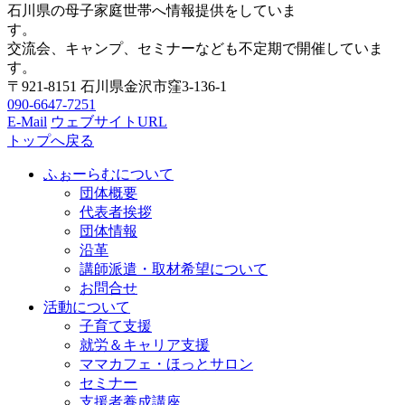
石川県の母子家庭世帯へ情報提供をしていま
す。
交流会、キャンプ、セミナーなども不定期で開催していま
す。
〒921-8151
石川県金沢市窪3-136-1
090-6647-7251
E-Mail
ウェブサイトURL
トップへ戻る
ふぉーらむについて
団体概要
代表者挨拶
団体情報
沿革
講師派遣・取材希望について
お問合せ
活動について
子育て支援
就労＆キャリア支援
ママカフェ・ほっとサロン
セミナー
支援者養成講座