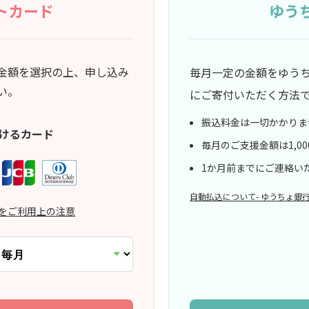
トカード
ゆう
金額を選択の上、申し込み
毎月一定の金額をゆう
Eメール
-8411
い。
supporter@singl
にご寄付いただく方法
振込料金は一切かかりま
けるカード
毎月のご支援金額は1,0
1か月前までにご連絡い
自動払込について- ゆうちょ銀
をご利用上の注意