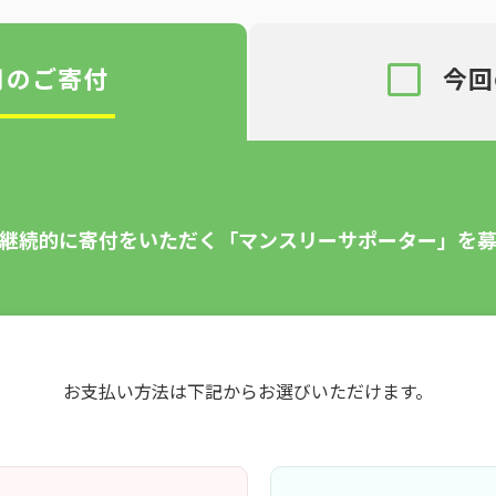
月の
ご寄付
今回
円〜継続的に寄付をいただく「マンスリーサポーター」を
FAX・メールでのお申し込み
でお申込み希望の方は申込書をダウンロードして記入し、下記に
お支払い方法は下記からお選びいただけます。
ファックス用申込書のダウンロード