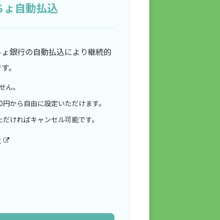
ちょ自動払込
ちょ銀行の自動払込により継続的
e-mama.com
です。
せん。
00円から自由に設定いただけます。
ただければキャンセル可能です。
行